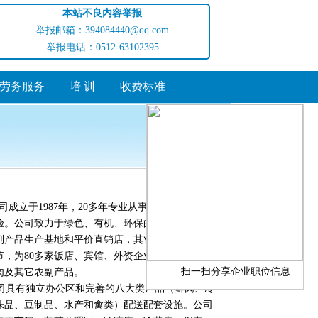
本站不良内容举报
举报邮箱：394084440@qq.com
举报电话：0512-63102395
劳务服务
培 训
收费标准
访问量:1544397
立于1987年，20多年专业从事农副产品经营
验。公司致力于绿色、有机、环保的经营方向，现
副产品生产基地和平价直销店，其业务范围囊括了
节，为80多家饭店、宾馆、外资企业食堂和大、
扫一扫分享企业职位信息
肉及其它农副产品。
具有独立办公区和完善的八大类产品（鲜肉、冷
味品、豆制品、水产和禽类）配送配套设施。公司