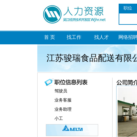
职位
首 页
找工作
找人才
网络招
江苏骏瑞食品配送有限
驾驶员
业务客服
业务助理
小工